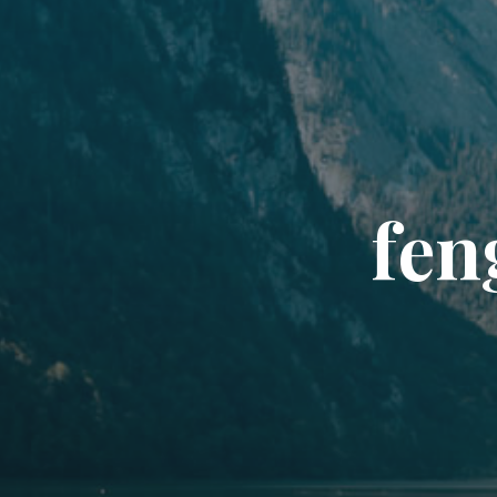
f
e
n