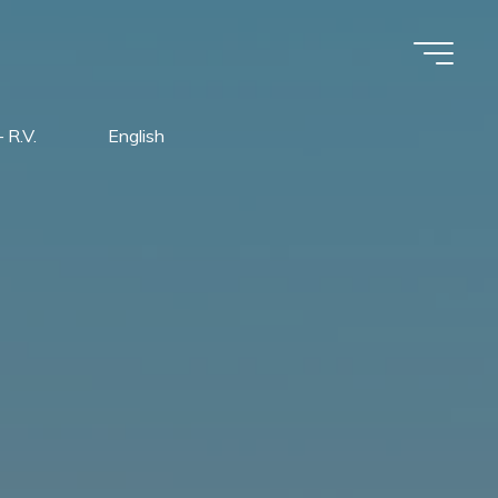
 R.V.
English