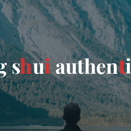
g
s
h
u
i
a
u
t
h
e
n
t