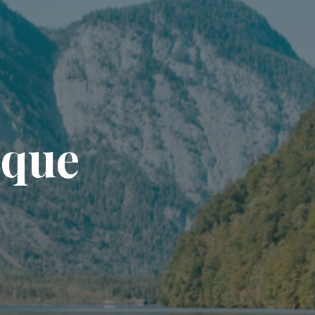
i
q
u
e