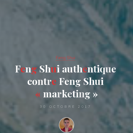
Feng Shui
F
e
n
g
S
h
u
i
a
u
t
h
e
n
t
i
q
u
e
c
o
n
t
r
e
F
e
n
g
S
h
u
i
«
m
a
r
k
e
t
i
n
g
»
30 OCTOBRE 2017